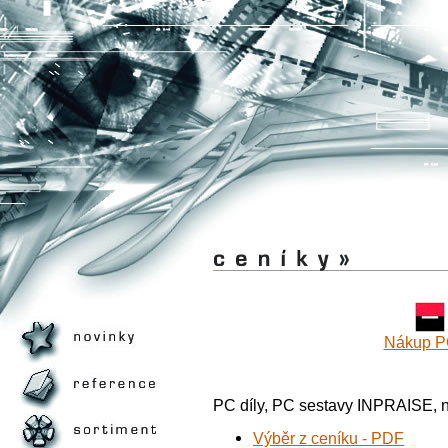
Nákup PC
PC díly, PC sestavy INPRAISE, not
Výběr z ceníku - PDF