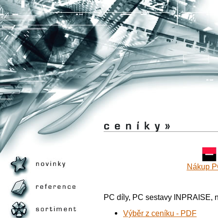
Nákup PC
PC díly, PC sestavy INPRAISE, not
Výběr z ceníku - PDF